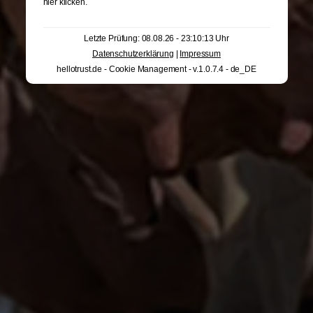
hier klicken
.
Letzte Prüfung: 08.08.26 - 23:10:13 Uhr
Datenschutzerklärung
|
Impressum
hellotrust.de - Cookie Management - v.1.0.7.4 - de_DE