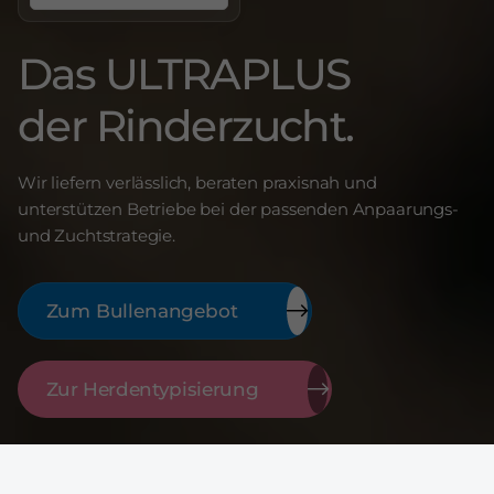
Das ULTRAPLUS
der Rinderzucht.
Wir liefern verlässlich, beraten praxisnah und
unterstützen Betriebe bei der passenden Anpaarungs-
und Zuchtstrategie.
Zum Bullenangebot
Zur Herdentypisierung