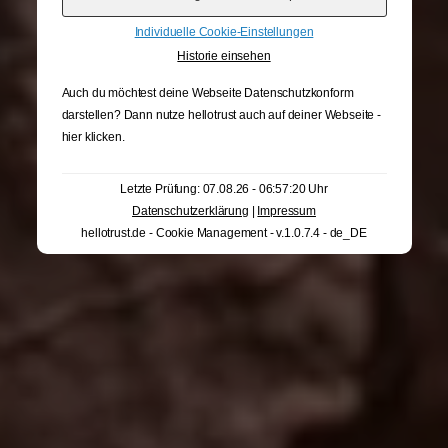
Individuelle Cookie-Einstellungen
Historie einsehen
Auch du möchtest deine Webseite Datenschutzkonform
darstellen? Dann nutze
hellotrust auch auf deiner Webseite -
hier klicken
.
Letzte Prüfung: 07.08.26 - 06:57:20 Uhr
Datenschutzerklärung
|
Impressum
hellotrust.de - Cookie Management - v.1.0.7.4 - de_DE