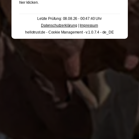
hier klicken
.
Letzte Prüfung: 08.08.26 - 00:47:40 Uhr
Datenschutzerklärung
|
Impressum
hellotrust.de - Cookie Management - v.1.0.7.4 - de_DE