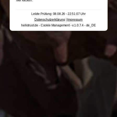
hier klicken
.
Letzte Prüfung: 08.08.26 - 22:51:07 Uhr
Datenschutzerklärung
|
Impressum
hellotrust.de - Cookie Management - v.1.0.7.4 - de_DE