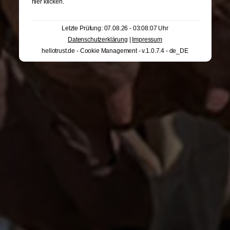
hier klicken
.
Letzte Prüfung: 07.08.26 - 03:08:07 Uhr
Datenschutzerklärung
|
Impressum
hellotrust.de - Cookie Management - v.1.0.7.4 - de_DE