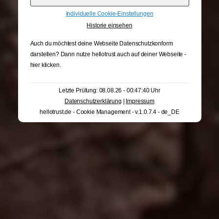
Individuelle Cookie-Einstellungen
Historie einsehen
Auch du möchtest deine Webseite Datenschutzkonform
darstellen? Dann nutze
hellotrust auch auf deiner Webseite -
hier klicken
.
Letzte Prüfung: 08.08.26 - 00:47:40 Uhr
Datenschutzerklärung
|
Impressum
hellotrust.de - Cookie Management - v.1.0.7.4 - de_DE