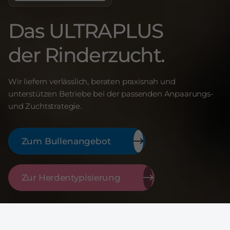
Das ULTRAPLUS
der Rinderzucht.
Wir liefern verlässlich, beraten praxisnah und
unterstützen Betriebe bei der passenden Anpaarungs-
und Zuchtstrategie.
Zum Bullenangebot
Zur Herdentypisierung