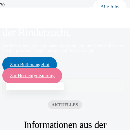
Alle Jobs
SOMMER 2026
Das ULTRAPLUS
der Rinderzucht.
Wir liefern verlässlich, beraten praxisnah und unterstützen Betriebe
bei der passenden Anpaarungs- und Zuchtstrategie.
Zum Bullenangebot
Zur Herdentypisierung
AKTUELLES
Informationen aus der