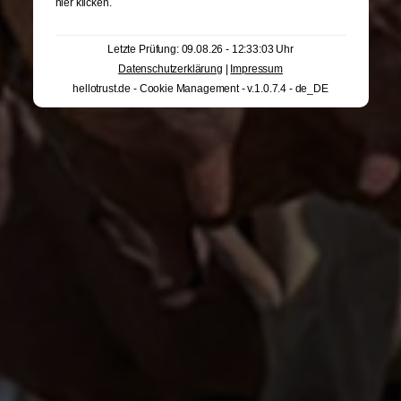
hier klicken
.
Letzte Prüfung: 09.08.26 - 12:33:03 Uhr
Datenschutzerklärung
|
Impressum
hellotrust.de - Cookie Management - v.1.0.7.4 - de_DE